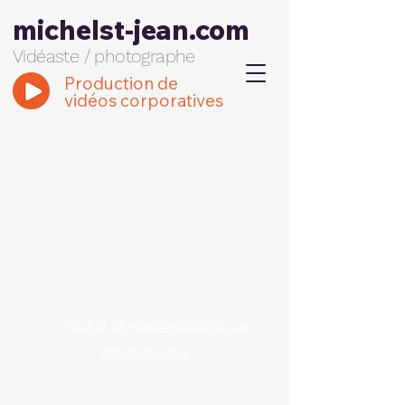
michelst-jean.com
Vidéaste / photographe
Production de
vidéos corporatives
michel_st-jean@videotron.ca
450 525 0492